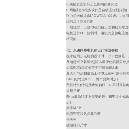
B.铁损表受实际工艺影响的变化值
C.网格划分(很多软件是自动进行划分的)
D.力学求解器(MAXWELL力和虚功力的理
LD/LQ计算和判断
一般规律：Ld随电机弱磁升速和扭矩增加
电机进行FOC控制时，电机的交轴电流
相同的。
七、永磁同步电机的设计输出参数
在永磁同步电机的设计时，以下数据是一
反电势或空载磁链(随温度变化的很多数据
短路电流(稳定值等于空载磁链/Ld)
最大相电流和最高工作电流频率(是否和控制
Ld/lq表(对应ID/Iq，两个要同时加)
负载特性(特别是峰值轴距，功率时直轴电
齿槽扭矩
0N.m最高转速下需要的最小相电流个
少)
效率MAP
电流密度和热负载判断
槽满率
绕组端部尺寸