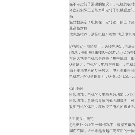
在不考虑转子漏磁的情况下，电机的极对
考虑到实际工艺能力和定转子机械强度问
高
极对数决定了电机在一定转速下的工作频
最高极对数
优先级推荐：满足电机可控性-满足电机
b)指数Z(一般情况下，必须先决定p再决定
(概念：每组每相槽数Q=Z/(3*2*P)
车用大功率电机若是选择了集中绕组，那么电机
Q值越大，电机的反电势谱波越小，电机齿
由于驱动电机的功率较大，电机单相串联
电机常用的Q值推荐为：Q=0.5Q=1.5Q
C)匝数N
匝数增加，电机的反电势系数增加，相同
匝数增加，意味着导体的截面积减少，可
改变电机的体积，就改变了电机的磁通面
2.主要尺寸确定
1)电枢外径取值-一般情况下，根据整
同而不同，近年来越来越广泛应用的一体化