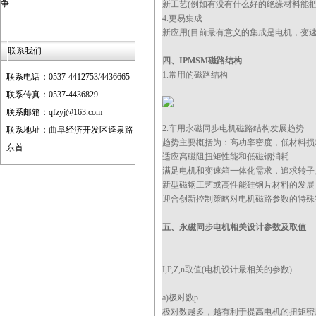
争
新工艺(例如有没有什么好的绝缘材料能把
4.更易集成
新应用(目前最有意义的集成是电机，变速
联系我们
四、IPMSM磁路结构
1.常用的磁路结构
联系电话：0537-4412753/4436665
联系传真：0537-4436829
联系邮箱：qfzyj@163.com
2.车用永磁同步电机磁路结构发展趋势
联系地址：曲阜经济开发区逵泉路
趋势主要概括为：高功率密度，低材料损
东首
适应高磁阻扭矩性能和低磁钢消耗
满足电机和变速箱一体化需求，追求转子
新型磁钢工艺或高性能硅钢片材料的发展
迎合创新控制策略对电机磁路参数的特殊
五、永磁同步电机相关设计参数及取值
I,P,Z,n取值(电机设计最相关的参数)
a)极对数p
极对数越多，越有利于提高电机的扭矩密