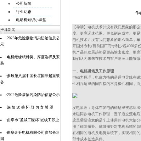
公司新闻
行业动态
作者
电动机知识小课堂
【导读】电机技术并没有我们想象的那么
推荐新闻
度、更宽调速范围、更低制造成本、更易
·2023年危险废物污染防治信息公
电机技术并没有我们想象的那么简单，车
示
开国外专利(目前国厂商专利少说4000
机产品的发展趋势是更高输出密度、更宽
·电机绝缘纸种类、厚度选择及安
我们认为未来在技术与客户响应上能够做
装
一、电机磁场及工作原理
·参展第八届中国长垣国际起重装
电磁力原理：电磁力指的是通电导线在磁
备
性相斥这里的同性指的不是极性相同，而
·2022危险废物污染防治信息公示
·深 情 送 关 怀 殷 切 寄 希 望
发电原理：导体在发电的磁场里被感应出
永磁同步电机工作原理：定子通交流电后
·曲阜市“圣城工匠杯”嵌线工职业
这里需要注意的是车上使用的电机大部分
用了磁阻扭矩。磁阻扭矩对电机系统的影
·曲阜金升电机有限公司参加长垣
在相同的电机反电势系统下，实现相同的
国
部件成本创造条件。