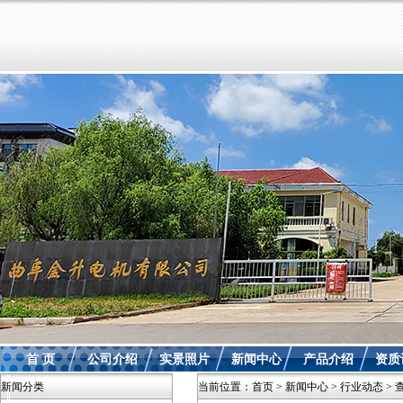
首 页
公司介绍
实景照片
新闻中心
产品介绍
资质
新闻分类
当前位置：
首页
>
新闻中心
>
行业动态
> 