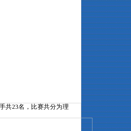
手共
23名，比赛共分为理