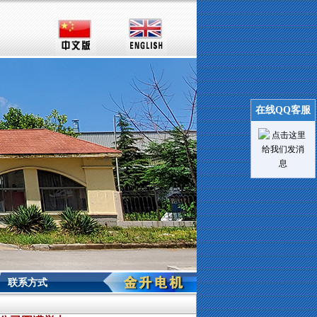
在线QQ客服
联系方式