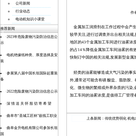
公司新闻
行业动态
作者
电动机知识小课堂
金属加工润滑剂在工作过程中会产生油
推荐新闻
较早关注,进行过调查并出台相关法规,
·2023年危险废物污染防治信息公
地区的43个金属加工车间进行油雾浓度抽样调查
示
的占14％降低金属加工车间油雾的有
·电机绝缘纸种类、厚度选择及安
快制订中国的相关法规,发展新型金属
装
烃类的油雾能够造成大气污染的事实
·参展第八届中国长垣国际起重装
备
外,通常还可能含有磺 酸盐、脂肪胺
化、微生物的繁殖或外界杂质的污染,
·2022危险废物污染防治信息公示
加工车间的油雾浓度,是值得工厂管理
·深 情 送 关 怀 殷 切 寄 希 望
·曲阜市“圣城工匠杯”嵌线工职业
上条新闻：
传统优势弱化 机电
·曲阜金升电机有限公司参加长垣
国