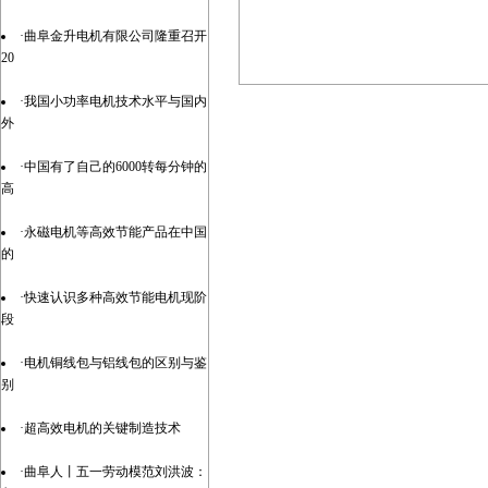
·曲阜金升电机有限公司隆重召开
20
·我国小功率电机技术水平与国内
外
·中国有了自己的6000转每分钟的
高
·永磁电机等高效节能产品在中国
的
·快速认识多种高效节能电机现阶
段
·电机铜线包与铝线包的区别与鉴
别
·超高效电机的关键制造技术
·曲阜人丨五一劳动模范刘洪波：