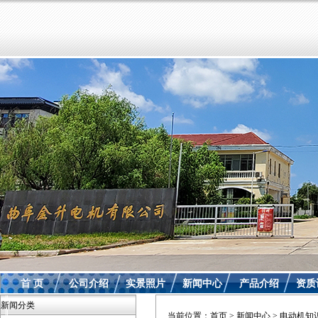
首 页
公司介绍
实景照片
新闻中心
产品介绍
资质
新闻分类
当前位置：
首页
>
新闻中心
>
电动机知