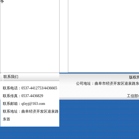
争
联系我们
版权所
公司地址：曲阜市经济开发区逵泉路东首 技
联系电话：0537-4412753/4436665
联系传真：0537-4436829
工信部
联系邮箱：qfzyj@163.com
联系地址：曲阜经济开发区逵泉路
东首